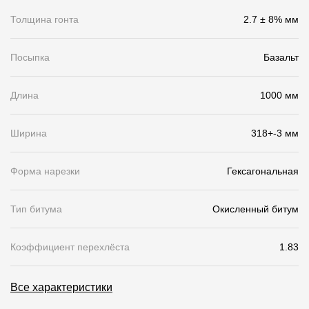
Толщина гонта
2.7 ± 8% мм
О компании
Контакты
Посыпка
Базальт
Контроль качества кровли
Длина
1000 мм
Качество фасадов
Награды
Ширина
318+-3 мм
Отправка рекламации
Форма нарезки
Гексагональная
Предложения по сотрудничеству
Вакансии
Тип битума
Окисленный битум
B2B
Коэффициент перехлёста
1.83
Отзывы
Все характеристики