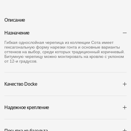
Где купить?
Описание
Иркутская область
Назначение
Гибкая однослойная черепица из коллекции Сота имеет
гексагональную форму нарезки гонта и основные варианты
оттенков на выбор, среди которых традиционный коричневый.
Контакты
Битумную черепицу можно монтировать на кровлю с уклоном
от 12-и градусов.
8 800 100 71 45
site@docke.ru
Адрес
125212, Россия, Москва, Головинское ш., д. 5, стр. 1
(БЦ "Водный
Качество Docke
Режим работы
Пн-Пт - 10-19
Сб-Вс - выходной
Надежное крепление
Посыпка из базальта