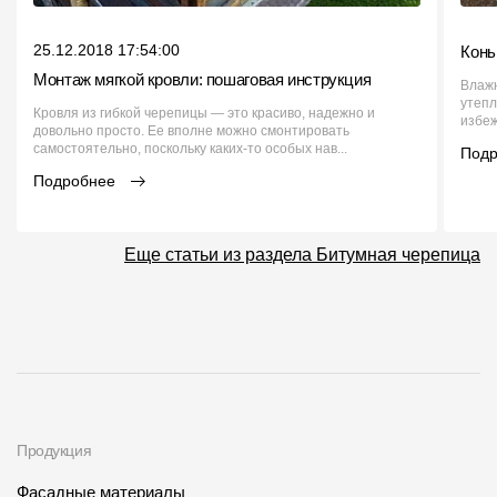
25.12.2018 17:54:00
Конь
Монтаж мягкой кровли: пошаговая инструкция
Влажн
утепл
Кровля из гибкой черепицы — это красиво, надежно и
избеж
довольно просто. Ее вполне можно смонтировать
самостоятельно, поскольку каких-то особых нав...
Под
Подробнее
Еще статьи из раздела Битумная черепица
Продукция
Фасадные материалы