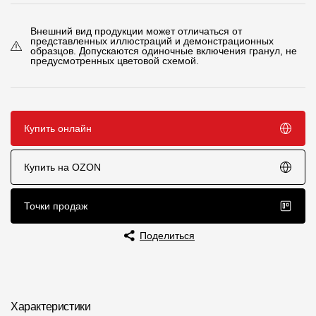
Чертежи
Внешний вид продукции может отличаться от
представленных иллюстраций и демонстрационных
Текстуры
образцов. Допускаются одиночные включения гранул, не
предусмотренных цветовой схемой.
Фото объектов
Вопрос-ответ/Faq
Купить онлайн
Статьи
Купить на OZON
Сервисы
Точки продаж
Конструктор
Калькулятор
Поделиться
Цены
Компания
Характеристики