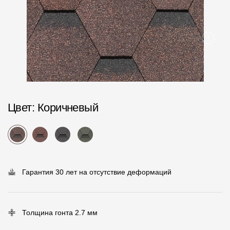
Пластиковые водосточные системы
Металлические водосточные системы
Водосборник
Чердачные лестницы
Документация
Цвет
: Коричневый
Документация
Инструкции по монтажу
Технические листы
Гарантия 30 лет на отсутствие деформаций
Рекламные материалы
Сертификаты
Толщина гонта 2.7 мм
Гарантии