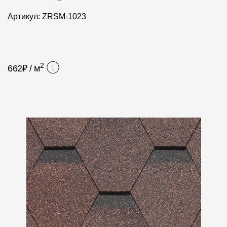
Фасадные панели
Артикул: ZRSM-1023
Фасадная плитка
Комплектующие для фасадов
2
662
₽ / м
Пленки и мембраны
Мягкая кровля
Однослойная черепица
Ламинированная черепица
Комплектующие к кровле
Кровельная вентиляция
Водостоки