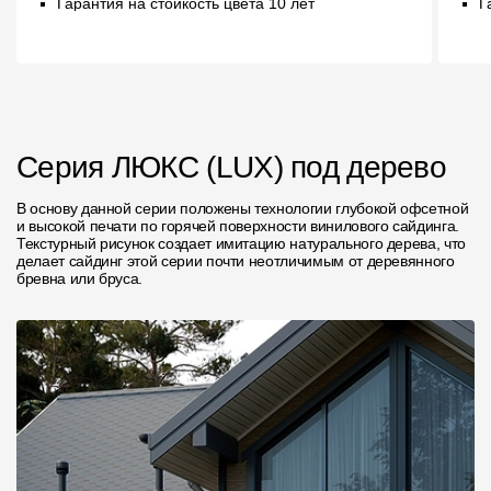
Гарантия на стойкость цвета 10 лет
Г
Пластиковые водосточные системы
Металлические водосточные системы
Водосборник
Чердачные лестницы
Серия ЛЮКС (LUX) под дерево
В основу данной серии положены технологии глубокой офсетной
Документация
и высокой печати по горячей поверхности винилового сайдинга.
Текстурный рисунок создает имитацию натурального дерева, что
делает сайдинг этой серии почти неотличимым от деревянного
Документация
бревна или бруса.
Инструкции по монтажу
Технические листы
Рекламные материалы
Сертификаты
Гарантии