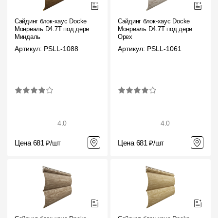
Где купить?
Сайдинг блок-хаус Docke
Сайдинг блок-хаус Docke
Монреаль D4.7T под дерево
Монреаль D4.7T под дерево
Иркутская область
Миндаль
Орех
Артикул: PSLL-1088
Артикул: PSLL-1061
Контакты
8 800 100 71 45
site@docke.ru
Адрес
4.0
4.0
125212, Россия, Москва, Головинское ш., д. 5, стр. 1
(БЦ "Водный
Цена 681 ₽/шт
Цена 681 ₽/шт
Режим работы
Пн-Пт - 10-19
Сб-Вс - выходной