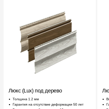
Фасадные панели
Фасадная плитка
Комплектующие для фасадов
Пленки и мембраны
Мягкая кровля
Однослойная черепица
Ламинированная черепица
Комплектующие к кровле
Кровельная вентиляция
Люкс (Lux) под дерево
Лю
Толщина 1.2 мм
В
Водостоки
Гарантия на отсутствие деформации 50 лет
Г