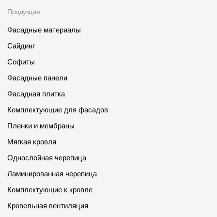
Фасадные панели
Продукция
Фасадная плитка
Фасадные материалы
Комплектующие для фасадов
Сайдинг
Софиты
Пленки и мембраны
Фасадные панели
Фасадная плитка
Мягкая кровля
Комплектующие для фасадов
Однослойная черепица
Пленки и мембраны
Ламинированная черепица
Мягкая кровля
Комплектующие к кровле
Однослойная черепица
Кровельная вентиляция
Ламинированная черепица
Комплектующие к кровле
Водостоки
Кровельная вентиляция