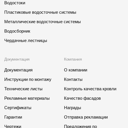
Пластиковые водосточные системы
Водостоки
Пластиковые водосточные системы
Металлические водосточные системы
Металлические водосточные системы
Водосборник
Водосборник
Чердачные лестницы
Чердачные лестницы
Документация
Документация
Компания
Документация
О компании
Документация
Инструкции по монтажу
Контакты
Инструкции по монтажу
Технические листы
Контроль качества кровли
Технические листы
Рекламные материалы
Качество фасадов
Рекламные материалы
Сертификаты
Награды
Сертификаты
Гарантии
Отправка рекламации
Гарантии
Чертежи
Предложения по