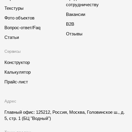
сотрудничеству
Текстуры
Чертежи
Вакансии
Фото объектов
Текстуры
B2B
Вопрос-ответ/Faq
Фото объектов
Отзывы
Статьи
Вопрос-ответ/Faq
Сервисы
Статьи
Конструктор
Сервисы
Калькулятор
Прайс-лист
Конструктор
Калькулятор
Адрес
Цены
Главный офис: 125212, Россия, Москва, Головинское ш., д.
5, стр. 1
(БЦ "Водный")
Компания