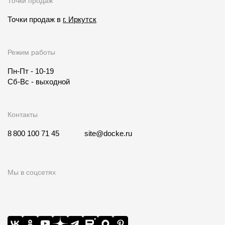
Точки продаж
О компании
Точки продаж в
г. Иркутск
Контакты
Режим работы
Контроль качества кровли
Пн-Пт - 10-19
Качество фасадов
Сб-Вс - выходной
Награды
Отправка рекламации
Контакты
Предложения по сотрудничеству
8 800 100 71 45
site@docke.ru
Вакансии
B2B
Мы в соцсетях
Отзывы