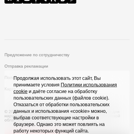
Где купить?
Иркутская область
Контакты
Предложение по сотрудничеству
8 800 100 71 45
site@docke.ru
Отправка рекламации
Адрес
Политика конфиденциальности
Продолжая использовать этот сайт, Вы
125212, Россия, Москва, Головинское ш., д. 5, стр. 1
(БЦ
принимаете условия
Политики использования
"Водный")
Карта сайта
cookie
и даёте согласие на обработку
пользовательских данных (файлов cookie).
Режим работы
Отказаться от обработки пользовательских
Пн-Пт - 10-19
данных и использования «cookie» можно,
© 2026 ООО «Дёке Экстружн» - производство товаров для
Сб-Вс - выходной
наружной отделки загородных домов и кровли в Иркутской
выбрав соответствующие настройки в
области и по всей РФ
браузере. Однако это может повлиять на
работу некоторых функций сайта.