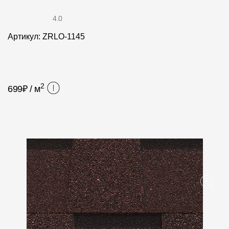
Фасадные панели
4.0
Фасадная плитка
Артикул: ZRLO-1145
Комплектующие для фасадов
Пленки и мембраны
2
699
₽ / м
Мягкая кровля
Однослойная черепица
Ламинированная черепица
Комплектующие к кровле
Кровельная вентиляция
Водостоки