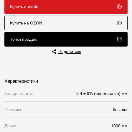
Купить онлайн
Чертежи
Текстуры
Купить на OZON
Фото объектов
Точки продаж
Вопрос-ответ/Faq
Поделиться
Статьи
Сервисы
Характеристики
Конструктор
Толщина гонта
2.4 ± 9% (одного слоя) мм
Калькулятор
Цены
Посыпка
базальт
Длина
1000 мм
Компания