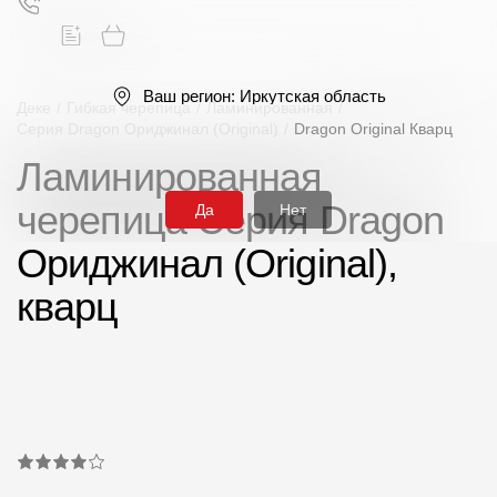
Ваш регион:
Иркутская область
Деке
/
Гибкая черепица
/
Ламинированная
/
Серия Dragon Ориджинал (Original)
/
Dragon Original Кварц
Ламинированная
Поиск
черепица Серия Dragon
Да
Нет
Ориджинал (Original),
кварц
Продукция
Фасадные материалы
Сайдинг
Софиты