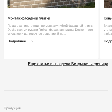
Монтаж фасадной плитки
Конь
Пошаговая инструкция по монтажу гибкой фасадной плитки
Влажн
Docke своими руками Гибкая фасадная плитка Docke — это
утепл
стильное и долговечное решение. В на...
избеж
Подробнее
Под
Еще статьи из раздела Битумная черепица
Продукция