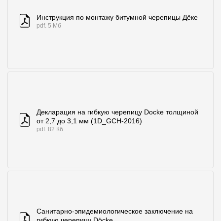
Где купить?
Инструкция по монтажу битумной черепицы Дёке
pdf. 5 Мб
Иркутская область
Контакты
8 800 100 71 45
site@docke.ru
Декларация на гибкую черепицу Docke толщиной
от 2,7 до 3,1 мм (1D_GCH-2016)
Адрес
pdf. 82 Кб
125212, Россия, Москва, Головинское ш., д. 5, стр. 1
(БЦ "Водный
Режим работы
Пн-Пт - 10-19
Сб-Вс - выходной
Санитарно-эпидемиологическое заключение на
гибкую черепицу Döcke