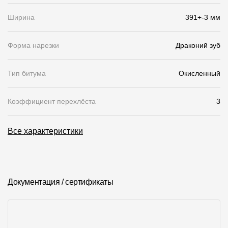
Ширина
391+-3 мм
О компании
Контакты
Форма нарезки
Драконий зуб
Контроль качества кровли
Тип битума
Окисленный
Качество фасадов
Награды
Коэффициент перехлёста
3
Отправка рекламации
Все характеристики
Предложения по сотрудничеству
Вакансии
B2B
Документация / сертификаты
Отзывы